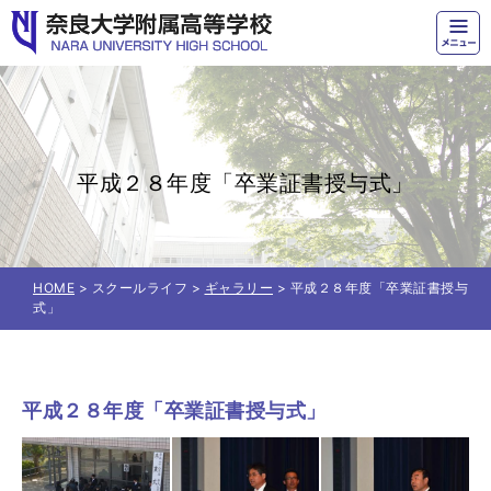
奈良大学附属高等学校
平成２８年度「卒業証書授与式」
HOME
> スクールライフ >
ギャラリー
> 平成２８年度「卒業証書授与
式」
平成２８年度「卒業証書授与式」